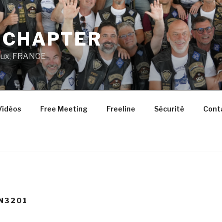
 CHAPTER
aux, FRANCE
Vidéos
Free Meeting
Freeline
Sécurité
Cont
N3201