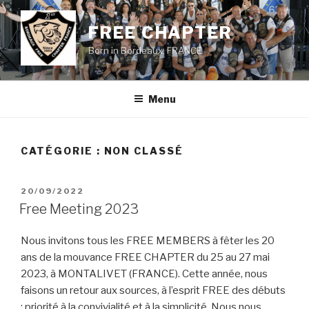
Aller
au
FREE CHAPTER
contenu
Born in Bordeaux, FRANCE
principal
Menu
CATÉGORIE :
NON CLASSÉ
PUBLIÉ
20/09/2022
LE
Free Meeting 2023
Nous invitons tous les FREE MEMBERS à fêter les 20
ans de la mouvance FREE CHAPTER du 25 au 27 mai
2023, à MONTALIVET (FRANCE). Cette année, nous
faisons un retour aux sources, à l’esprit FREE des débuts
: priorité à la convivialité et à la simplicité. Nous nous