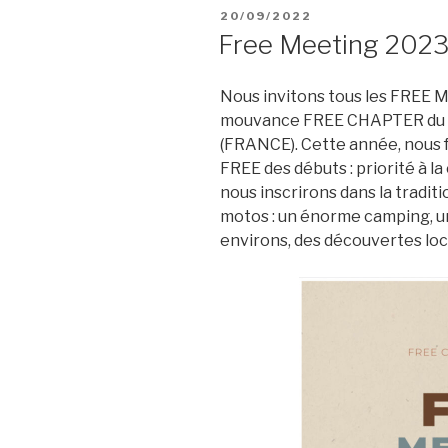
PUBLIÉ
20/09/2022
LE
Free Meeting 202
Nous invitons tous les FREE M
mouvance FREE CHAPTER du 2
(FRANCE). Cette année, nous fa
FREE des débuts : priorité à la 
nous inscrirons dans la tradi
motos : un énorme camping, un 
environs, des découvertes loc