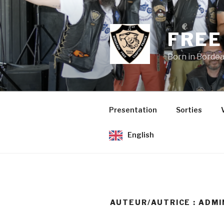
Aller
au
contenu
FREE
principal
Born in Borde
Presentation
Sorties
English
AUTEUR/AUTRICE :
ADMI