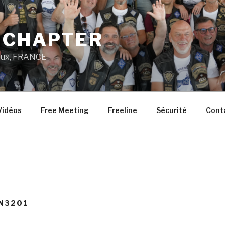
 CHAPTER
aux, FRANCE
Vidéos
Free Meeting
Freeline
Sécurité
Cont
N3201