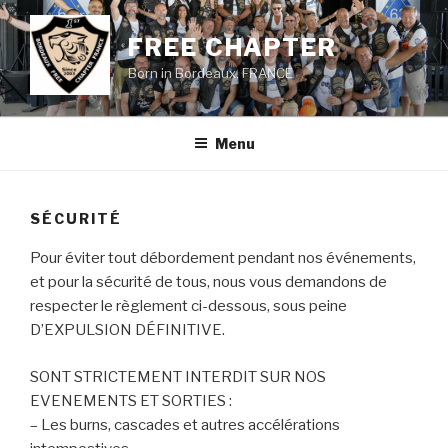
Aller
au
FREE CHAPTER
contenu
Born in Bordeaux, FRANCE
principal
Menu
SÉCURITÉ
Pour éviter tout débordement pendant nos événements,
et pour la sécurité de tous, nous vous demandons de
respecter le règlement ci-dessous, sous peine
D’EXPULSION DÉFINITIVE.
SONT STRICTEMENT INTERDIT SUR NOS
EVENEMENTS ET SORTIES :
– Les burns, cascades et autres accélérations