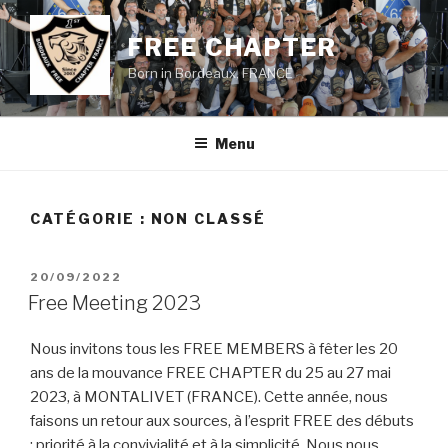
Aller
au
FREE CHAPTER
contenu
Born in Bordeaux, FRANCE
principal
Menu
CATÉGORIE :
NON CLASSÉ
PUBLIÉ
20/09/2022
LE
Free Meeting 2023
Nous invitons tous les FREE MEMBERS à fêter les 20
ans de la mouvance FREE CHAPTER du 25 au 27 mai
2023, à MONTALIVET (FRANCE). Cette année, nous
faisons un retour aux sources, à l’esprit FREE des débuts
: priorité à la convivialité et à la simplicité. Nous nous